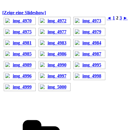
[Zeige eine Slideshow]
◄
1
2
3
►